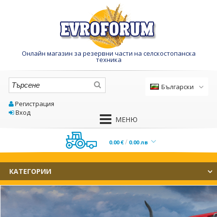
Онлайн магазин за резервни части на селскостопанска
техника
Български
Регистрация
English
Вход
НАЧАЛО
/
0.00
€
0.00
лв
КАТАЛОГ
КАТЕГОРИИ
УСЛУГИ
Кошницата е празна!
КОНТАКТИ
Трактор МТЗ
Двигател
ЗА МАГАЗИНА
Горивна система