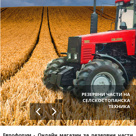
Охлаждаща система
Смазване
Сцепление
Скоростна кутия
Раздадъчна кутия
Кардан
Преден водещ мост
Заден мост
Преден мост, рама
Кормилно управление
Спирачна система
Електрооборудване, прибори
ВОМ, навесна система
Кабина
Аксесоари
Прикачен инвентар
РЕЗЕРВНИ ЧАСТИ НА
Резервни части Granit
СЕЛСКОСТОПАНСКА
ТЕХНИКА
Еврофорум - Онлайн магазин за резервни части